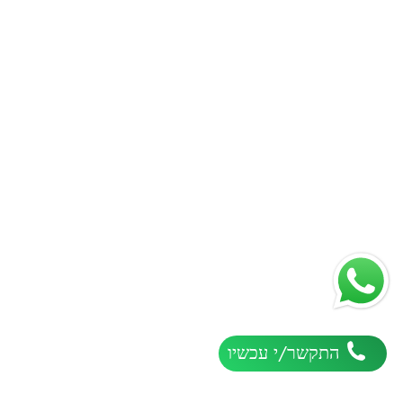
התקשר/י עכשיו